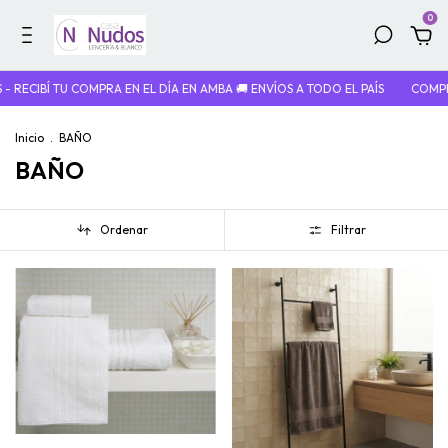
0
 COMPRA EN EL DÍA EN AMBA 🚚 ENVÍOS A TODO EL PAÍS
COMPRA MÍNIMA $
Inicio
.
BAÑO
BAÑO
Ordenar
Filtrar