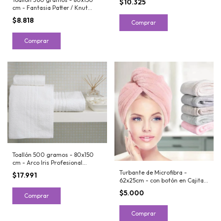
$10.325
cm - Fantasia Patter / Knut
Gigante
$8.818
Comprar
Comprar
Toallón 500 gramos - 80x150
cm - Arco Iris Profesional
Institucional Hotelero
Turbante de Microfibra -
$17.991
62x25cm - con botón en Cajita -
City Blanco
$5.000
Comprar
Comprar