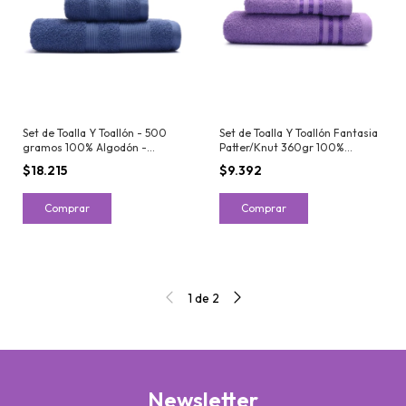
Set de Toalla Y Toallón - 500
Set de Toalla Y Toallón Fantasia
gramos 100% Algodón -
Patter/Knut 360gr 100%
Arcoiris Detroit
Algodón
$18.215
$9.392
Comprar
Comprar
1
de
2
Newsletter