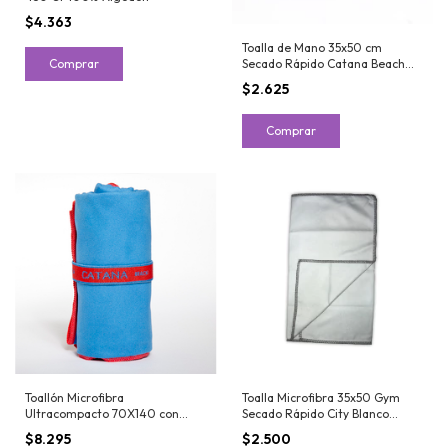
$4.363
Toalla de Mano 35x50 cm
Comprar
Secado Rápido Catana Beach
Repasador Microfibra
$2.625
Comprar
Toallón Microfibra
Toalla Microfibra 35x50 Gym
Ultracompacto 70X140 con
Secado Rápido City Blanco
Bolsa PVC - Catana Home
Repasador
$8.295
$2.500