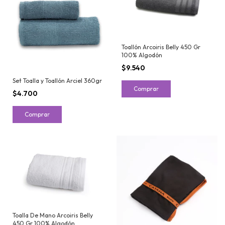
Toallón Arcoiris Belly 450 Gr
100% Algodón
$9.540
Set Toalla y Toallón Arciel 360gr
Comprar
$4.700
Comprar
Toalla De Mano Arcoiris Belly
450 Gr 100% Algodón