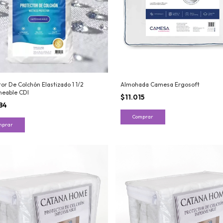
or De Colchón Elastizado 1 1/2
Almohada Camesa Ergosoft
eable CDI
$11.015
84
Comprar
mprar