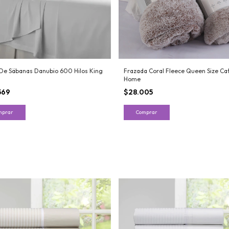
De Säbanas Danubio 600 Hilos King
Frazada Coral Fleece Queen Size Ca
Home
569
$28.005
mprar
Comprar