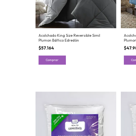
Acolchado King Size Reversible Simil
Acolch
Plumon Báltico Edredón
Plumon
$57.164
$47.9
Comprar
Co