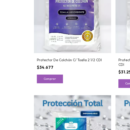
Protector De Colchón C/ Toalla 2 1/2 CDI
Protect
CDI
$34.677
$31.2
Comprar
Co