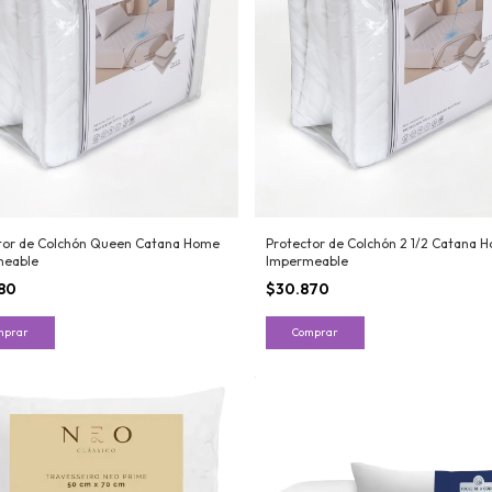
Protector de Colchón 2 1/2 Catana 
tor de Colchón Queen Catana Home
Impermeable
meable
$30.870
80
Comprar
mprar