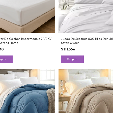
tor De Colchón Impermeable 2 1/2 C/
Juego De Sábanas 600 Hilos Danubi
 Catana Home
Saten Queen
00
$111.566
mprar
Comprar