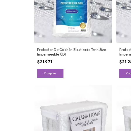
Protector De Colchón Elastizado Twin Size
Protect
Impermeable CDI
Imperm
$21.971
$21.2
Comprar
Co