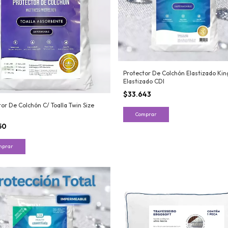
Protector De Colchón Elastizado Kin
Elastizado CDI
$33.643
or De Colchón C/ Toalla Twin Size
Comprar
50
mprar