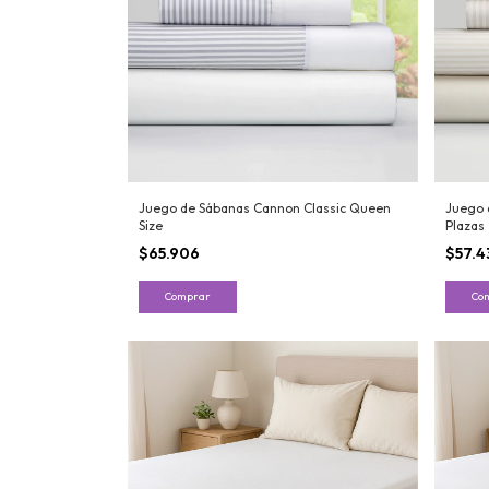
Juego de Sábanas Cannon Classic Queen
Juego 
Size
Plazas
$65.906
$57.4
Comprar
Co