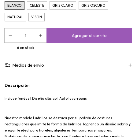
BLANCO
CELESTE
GRIS CLARO
GRIS OSCURO
NATURAL
VISON
6
en stock
Medios de envío
Descripción
Incluye fundas | Diseño clásico | Apto lavarropas
Nuestro modelo Ladrillos se destaca por su patrón de costuras
rectangulares que imita la forma de ladrillos, logrando un diseño sobrio y
elegante ideal para hoteles, alquileres temporarios y hogares.
Matelaseado, suave y resistente, con fundas a tono incluidas según la