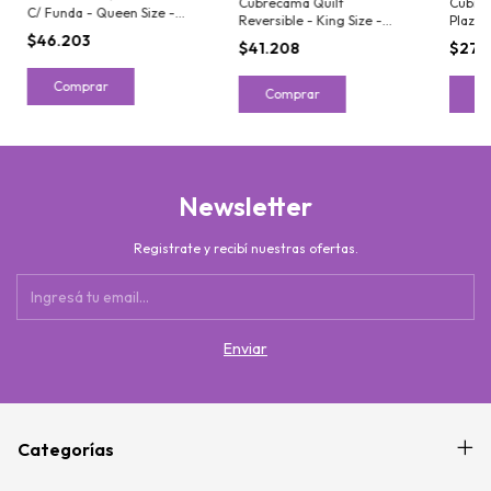
Cubrecama Quilt
Cubrec
C/ Funda - Queen Size -
Reversible - King Size -
Plazas
Catana Home
Catana Home
Origin
$46.203
$41.208
$27.5
Comprar
Comprar
C
Newsletter
Registrate y recibí nuestras ofertas.
Categorías