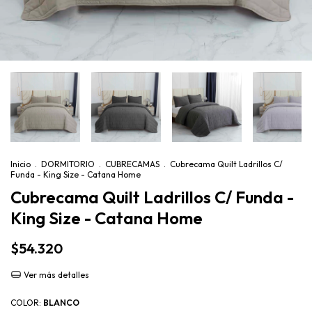
Inicio
.
DORMITORIO
.
CUBRECAMAS
.
Cubrecama Quilt Ladrillos C/
Funda - King Size - Catana Home
Cubrecama Quilt Ladrillos C/ Funda -
King Size - Catana Home
$54.320
Ver más detalles
COLOR:
BLANCO